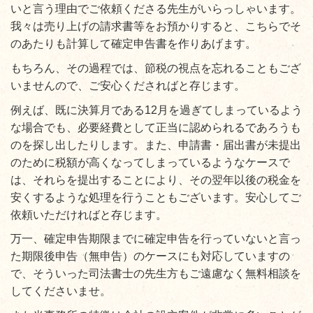
いと言う理由でご依頼くださる先生がいらっしゃいます。
我々は売り上げの請求書等をお預かりすると、こちらでそ
のあたりも計算して確定申告書を作りあげます。
もちろん、その過程では、節税の視点を忘れることもござ
いませんので、ご安心くださればと存じます。
例えば、既に決算月である12月を過ぎてしまっているよう
な場合でも、必要経費として正当に認められるであろうも
のを探し出したりします。また、申請書・届出書が未提出
のために税額が高くなってしまっているようなケースで
は、それらを提出することにより、その翌年以後の税金を
安くするような処理を行うこともございます。安心してご
依頼いただければと存じます。
万一、確定申告期限までに確定申告を行っていないと言っ
た期限後申告（無申告）のケースにも対応していますの
で、そういった司法書士の先生方もご遠慮なく無料相談を
してくださいませ。