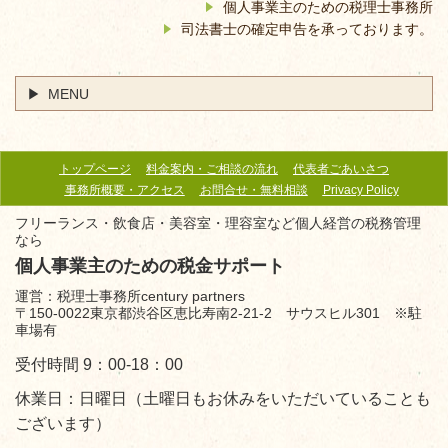
個人事業主のための税理士事務所
司法書士の確定申告を承っております。
MENU
トップページ
料金案内・ご相談の流れ
代表者ごあいさつ
事務所概要・アクセス
お問合せ・無料相談
Privacy Policy
フリーランス・飲食店・美容室・理容室など個人経営の税務管理
なら
個人事業主のための税金サポート
運営：税理士事務所century partners
〒150-0022東京都渋谷区恵比寿南2-21-2 サウスヒル301 ※駐
車場有
受付時間 9：00-18：00
休業日：日曜日（土曜日もお休みをいただいていることも
ございます）