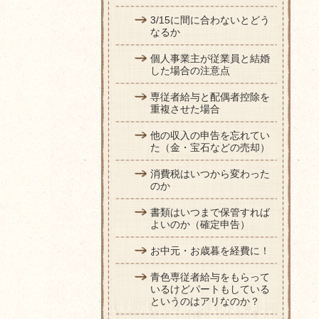
3/15に間に合わないとどう
なるか
個人事業主が従業員と結婚
した場合の注意点
専従者給与と配偶者控除を
重複させた場合
他の収入の申告を忘れてい
た（金・宝石などの売却）
消費税はいつから変わった
のか
書類はいつまで保管すれば
よいのか（確定申告）
お中元・お歳暮を経費に！
青色専従者給与をもらって
いるけどパートもしている
というのはアリなのか？