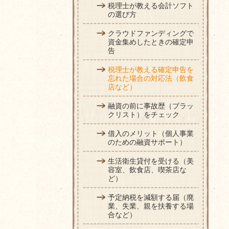
税理士が教える会計ソフト
の選び方
クラウドファンディングで
資金集めしたときの確定申
告
税理士が教える確定申告を
忘れた場合の対応法（飲食
店など）
融資の前に事故歴（ブラッ
クリスト）をチェック
借入のメリット（個人事業
のための融資サポート）
生活衛生貸付を受ける（美
容室、飲食店、喫茶店な
ど）
予定納税を減額する届（廃
業、失業、親を扶養する場
合など）