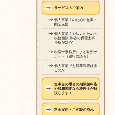
サービスのご案内
個人事業主のための創業・
開業支援
個人事業主や法人のための
税務相談(渋谷の税理士事
務所が対応)
税理士事務所による融資サ
ポート（銀行面談も）
個人事業でも税務調査は来
るのか
無申告の場合の期限後申告
や税務調査なら税理士が解
決します！
料金案内・ご相談の流れ