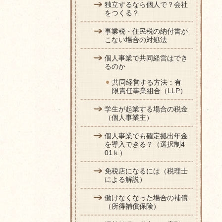
独立するなら個人で？会社
をつくる？
事業税・住民税の納付書が
こない場合の対処法
個人事業で共同経営はでき
るのか
共同経営する方法：有
限責任事業組合（LLP）
学生が起業する場合の税金
（個人事業主）
個人事業でも確定拠出年金
を導入できる？（選択制4
01ｋ）
免税店になるには（税理士
による解説）
働けなくなった場合の補償
（所得補償保険）