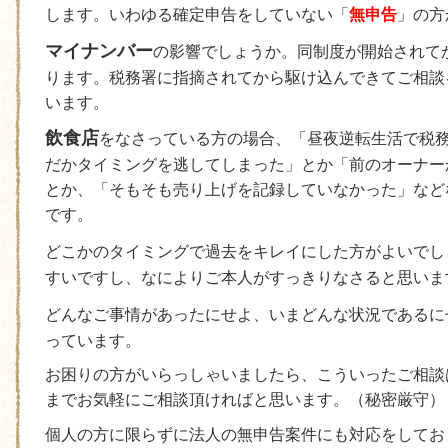
します。いわゆる確定申告をしていない「
無申告
」の方
マイナンバー
の影響でしょうか。同制度が開始されて
ります。税務署に指摘されてから駆け込んできてご相談
います。
飲食店
をなさっている方の場合、「昼夜逆転生活で税
だかタイミングを逃してしまった」とか「前のオーナー
とか、「そもそも売り上げを記録していなかった」など
です。
どこかのタイミングで過去をキレイにした方がよいでし
すいですし、なによりご本人がすっきりなさると思いま
どんなご事情があったにせよ、いまどんな状況であるに
っています。
お困りの方がいらっしゃいましたら、こういったご相談
までお気軽にご相談頂ければと思います。（秘密厳守）
個人の方に限らずに法人の無申告案件にも対応をしてお