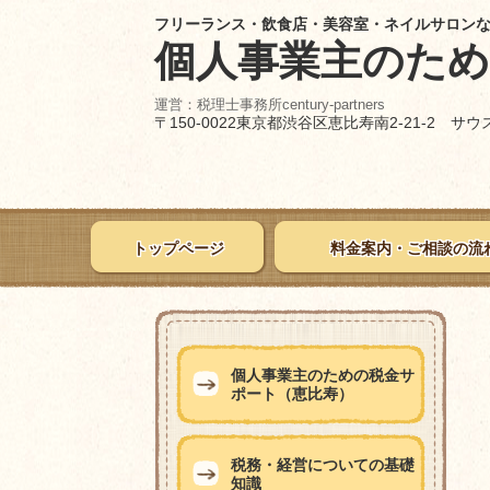
フリーランス・飲食店・美容室・ネイルサロン
個人事業主のた
運営：税理士事務所century-partners
〒150-0022東京都渋谷区恵比寿南2-21-2 サ
トップページ
料金案内・ご相談の流
個人事業主のための税金サ
ポート（恵比寿）
税務・経営についての基礎
知識