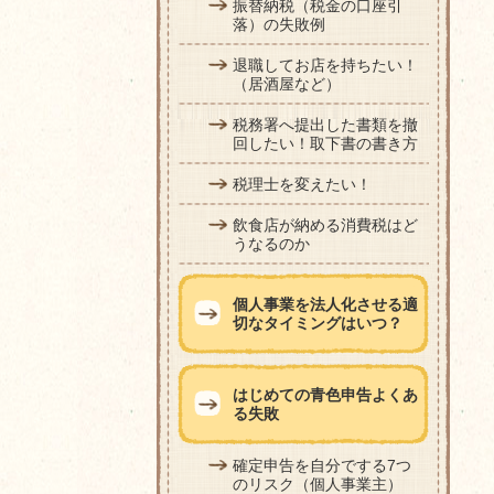
振替納税（税金の口座引
落）の失敗例
退職してお店を持ちたい！
（居酒屋など）
税務署へ提出した書類を撤
回したい！取下書の書き方
税理士を変えたい！
飲食店が納める消費税はど
うなるのか
個人事業を法人化させる適
切なタイミングはいつ？
はじめての青色申告よくあ
る失敗
確定申告を自分でする7つ
のリスク（個人事業主）