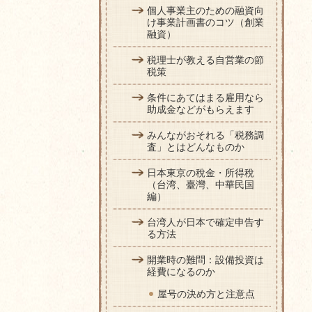
個人事業主のための融資向
け事業計画書のコツ（創業
融資）
税理士が教える自営業の節
税策
条件にあてはまる雇用なら
助成金などがもらえます
みんながおそれる「税務調
査」とはどんなものか
日本東京の稅金・所得稅
（台湾、臺灣、中華民国
編）
台湾人が日本で確定申告す
る方法
開業時の難問：設備投資は
経費になるのか
屋号の決め方と注意点