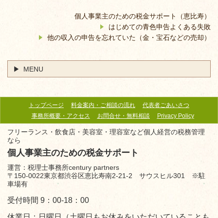
個人事業主のための税金サポート（恵比寿）
はじめての青色申告よくある失敗
他の収入の申告を忘れていた（金・宝石などの売却）
MENU
トップページ
料金案内・ご相談の流れ
代表者ごあいさつ
事務所概要・アクセス
お問合せ・無料相談
Privacy Policy
フリーランス・飲食店・美容室・理容室など個人経営の税務管理
なら
個人事業主のための税金サポート
運営：税理士事務所century partners
〒150-0022東京都渋谷区恵比寿南2-21-2 サウスヒル301 ※駐
車場有
受付時間 9：00-18：00
休業日：日曜日（土曜日もお休みをいただいていることも