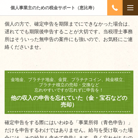
個人事業主のための税金サポート（恵比寿）
個人の方で、確定申告を期限までにできなかった場合は、
遅れてでも期限後申告することが大切です。当税理士事務
所はそういった無申告の案件にも強いので、お気軽にご連
絡くださいませ。
金地金、プラチナ地金、金貨、プラチナコイン、純金積立、
プラチナ積立の売却・交換など
忘れやすいですが忘れずに申告を！
他の収入の申告を忘れていた（金・宝石などの
売却）
確定申告をする際にはいわゆる「事業所得（青色申告）」
だけを申告するわけではありません。給与を受け取った場
合には、その給与も含めて申告します。良く忘れがちなの