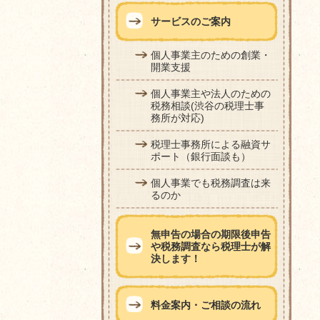
サービスのご案内
個人事業主のための創業・
開業支援
個人事業主や法人のための
税務相談(渋谷の税理士事
務所が対応)
税理士事務所による融資サ
ポート（銀行面談も）
個人事業でも税務調査は来
るのか
無申告の場合の期限後申告
や税務調査なら税理士が解
決します！
料金案内・ご相談の流れ