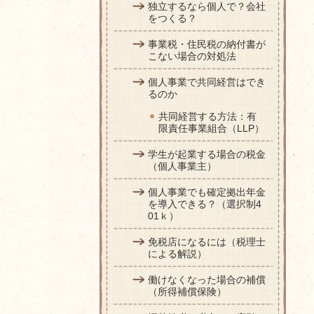
独立するなら個人で？会社
をつくる？
事業税・住民税の納付書が
こない場合の対処法
個人事業で共同経営はでき
るのか
共同経営する方法：有
限責任事業組合（LLP）
学生が起業する場合の税金
（個人事業主）
個人事業でも確定拠出年金
を導入できる？（選択制4
01ｋ）
免税店になるには（税理士
による解説）
働けなくなった場合の補償
（所得補償保険）