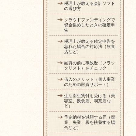
税理士が教える会計ソフト
の選び方
クラウドファンディングで
資金集めしたときの確定申
告
税理士が教える確定申告を
忘れた場合の対応法（飲食
店など）
融資の前に事故歴（ブラッ
クリスト）をチェック
借入のメリット（個人事業
のための融資サポート）
生活衛生貸付を受ける（美
容室、飲食店、喫茶店な
ど）
予定納税を減額する届（廃
業、失業、親を扶養する場
合など）