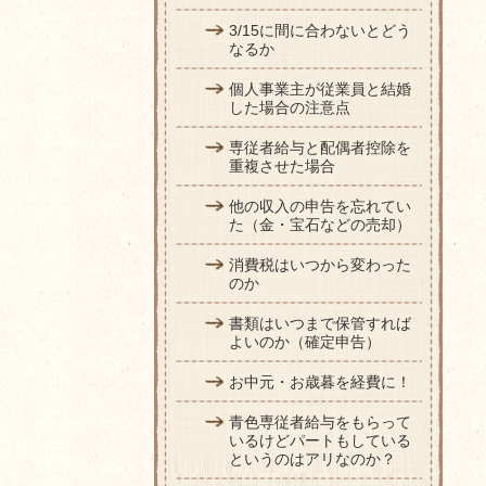
3/15に間に合わないとどう
なるか
個人事業主が従業員と結婚
した場合の注意点
専従者給与と配偶者控除を
重複させた場合
他の収入の申告を忘れてい
た（金・宝石などの売却）
消費税はいつから変わった
のか
書類はいつまで保管すれば
よいのか（確定申告）
お中元・お歳暮を経費に！
青色専従者給与をもらって
いるけどパートもしている
というのはアリなのか？