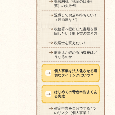
振替納税（税金の口座引
落）の失敗例
退職してお店を持ちたい！
（居酒屋など）
税務署へ提出した書類を撤
回したい！取下書の書き方
税理士を変えたい！
飲食店が納める消費税はど
うなるのか
個人事業を法人化させる適
切なタイミングはいつ？
はじめての青色申告よくあ
る失敗
確定申告を自分でする7つ
のリスク（個人事業主）