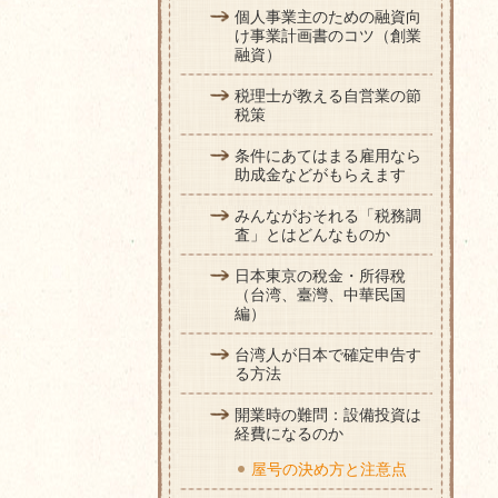
個人事業主のための融資向
け事業計画書のコツ（創業
融資）
税理士が教える自営業の節
税策
条件にあてはまる雇用なら
助成金などがもらえます
みんながおそれる「税務調
査」とはどんなものか
日本東京の稅金・所得稅
（台湾、臺灣、中華民国
編）
台湾人が日本で確定申告す
る方法
開業時の難問：設備投資は
経費になるのか
屋号の決め方と注意点