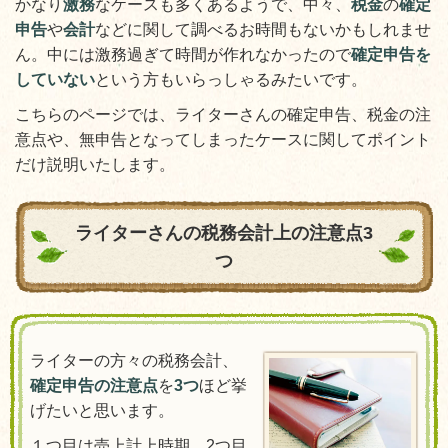
かなり
激務
なケースも多くあるようで、中々、
税金
の
確定
申告
や
会計
などに関して調べるお時間もないかもしれませ
ん。中には激務過ぎて時間が作れなかったので
確定申告を
していない
という方もいらっしゃるみたいです。
こちらのページでは、ライターさんの確定申告、税金の注
意点や、無申告となってしまったケースに関してポイント
だけ説明いたします。
ライターさんの税務会計上の注意点3
つ
ライターの方々の税務会計、
確定申告の注意点
を
3つ
ほど挙
げたいと思います。
１つ目は売上計上時期、2つ目