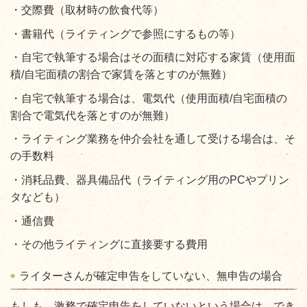
・交際費（取材時の飲食代等）
・書籍代（ライティングで参照にするもの等）
・自宅で執筆する場合はその面積に対応する家賃
（使用面
積/自宅面積の割合で家賃を落とすのが無難）
・自宅で執筆する場合は、電気代（使用面積/自宅面積の
割合で電気代を落とすのが無難）
・ライティング業務を仲介会社を通して受ける場合は、そ
の手数料
・消耗品費、器具備品代（ライティング用のPCやプリン
タなども）
・通信費
・その他ライティングに直接要する費用
ライターさんが確定申告をしていない、無申告の場合
もしも、激務で確定申告をしていないという場合は、でき