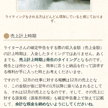
ライティングをされる方はどんどん増加していると感じておりま
す。
売上計上時期
ライターさんの確定申告をする際の収入金額（売上金額）
の計上時期は、入金したタイミングではありません。あく
までも、
売上計上時期
は
発生のタイミング
となるのです。
発生とは何かというと、簡単に言うと納品を行って請求す
る権利が手に入った時とお考えくださいませ。
ですので、12月の仕事に対する報酬は12月の売上とな
り、この金額が仮に翌年の1月以降に振り込まれるとして
も、それは12月の売上となるのです。そして、その売上に
対する源泉税（源泉所得税）も確定申告書上で加えて記載
して、
余計な税金を納めないようにしてくださいね
。