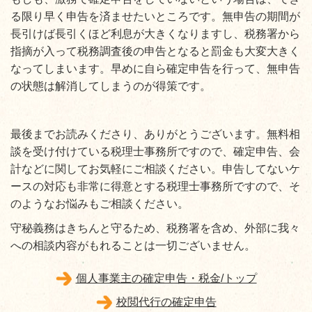
る限り早く申告を済ませたいところです。無申告の期間が
長引けば長引くほど利息が大きくなりますし、税務署から
指摘が入って税務調査後の申告となると罰金も大変大きく
なってしまいます。早めに自ら確定申告を行って、無申告
の状態は解消してしまうのが得策です。
最後までお読みくださり、ありがとうございます。無料相
談を受け付けている税理士事務所ですので、確定申告、会
計などに関してお気軽にご相談ください。申告してないケ
ースの対応も非常に得意とする税理士事務所ですので、そ
のようなお悩みもご相談ください。
守秘義務はきちんと守るため、税務署を含め、外部に我々
への相談内容がもれることは一切ございません。
個人事業主の確定申告・税金/トップ
校閲代行の確定申告