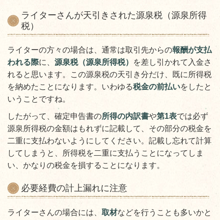
ライターさんが天引きされた源泉税（源泉所得
税）
ライターの方々の場合は、通常は取引先からの
報酬が支払
われる際
に、
源泉税（源泉所得税）
を差し引かれて入金さ
れると思います。この源泉税の天引き分だけ、既に所得税
を納めたことになります。いわゆる
税金の前払い
をしたと
いうことですね。
したがって、確定申告書の
所得の内訳書
や
第1表
では必ず
源泉所得税の金額はもれずに記載して、その部分の税金を
二重に支払わないようにしてください。記載し忘れて計算
してしまうと、所得税を二重に支払うことになってしま
い、かなりの税金を損することになります。
必要経費の計上漏れに注意
ライターさんの場合には、
取材
などを行うことも多いかと